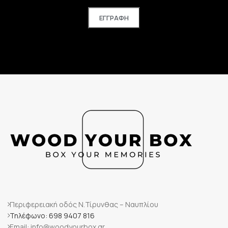
Περιφερειακή οδός Ν.Τίρυνθας – Ναυπλίου
Τηλέφωνο: 698 9407 816
Email: info@woodyourbox.gr