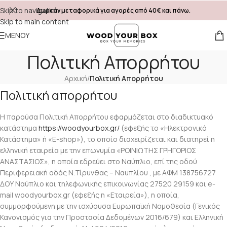
Skip to navigation
Δωρεάν μεταφορικά για αγορές από 40€ και πάνω.
Skip to main content
ΜΕΝΟΎ
Πολιτική Απορρήτου
Αρχική
/
Πολιτική Απορρήτου
Πολιτική απορρήτου
Η παρούσα Πολιτική Απορρήτου εφαρμόζεται στο διαδικτυακό
κατάστημα
https://woodyourbox.gr/
(εφεξής το «Ηλεκτρονικό
Κατάστημα» ή «E-shop»), το οποίο διαχειρίζεται και διατηρεί η
ελληνική εταιρεία με την επωνυμία «ΡΟΙΝΙΩΤΗΣ ΓΡΗΓΟΡΙΟΣ
ΑΝΑΣΤΑΣΙΟΣ», η οποία εδρεύει στο Ναύπλιο, επί της οδού
Περιφερειακή οδός Ν.Τίρυνθας – Ναυπλίου , με ΑΦΜ 138756727
ΔΟΥ Ναύπλιο και τηλεφωνικής επικοινωνίας 27520 29159 και e-
mail woodyourbox.gr (εφεξής η «Εταιρεία»), η οποία,
συμμορφούμενη με την ισχύουσα Ευρωπαϊκή Νομοθεσία (Γενικός
Κανονισμός για την Προστασία Δεδομένων 2016/679) και Ελληνική