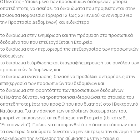
Ο Πελάτης - Υποκείμενο των προσωπικών δεδομένων, μπορεί,
οποτεδήποτε, να ασκήσει τα δικαιώματα που προβλέπονται στην
ισχύουσα Νομοθεσία (άρθρα 12 έως 22 Γενικού Κανονισμού για
την Προστασία Δεδομένων) και ειδικότερα:
το δικαίωμα στην ενημέρωση και την πρόσβαση στα προσωπικά
δεδομένα του που επεξεργάζεται η Εταιρεία,
το δικαίωμα στον περιορισμό της επεξεργασίας των προσωπικών
δεδομένων,
το δικαίωμα διόρθωσης και διαγραφής μέρους ή του συνόλου των
προσωπικών δεδομένων, και
το δικαίωμα εναντίωσης, δηλαδή να προβάλλει αντιρρήσεις στην
επεξεργασία των προσωπικών του δεδομένων και
το δικαίωμα στη φορητότητα των προσωπικών δεδομένων.
Ο Πελάτης δύναται να τροποποιήσει/διορθώσει τα στοιχεία του
οποτεδήποτε μέσω του προφίλ του που διατηρεί στο Ηλεκτρονικό
Κατάστημα. Για την άσκηση των υπολοίπων δικαιωμάτων του,
μπορεί να επικοινωνεί απευθείας με την Εταιρεία (ίδ. κάτωθι
“Επικοινωνία”). Πρέπει να επισημανθεί ότι η άσκηση κάποιων από
τα ανωτέρω δικαιώματα δύναται να μην επιτρέψει την σύναψη ή την
ολοκλήρωση της εκτέλεσης της σύμβασης με την Εταιρεία.