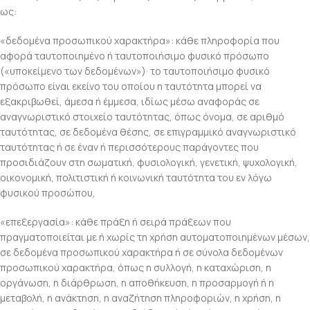
ως:
«δεδομένα προσωπικού χαρακτήρα»: κάθε πληροφορία που
αφορά ταυτοποιημένο ή ταυτοποιήσιμο φυσικό πρόσωπο
(«υποκείμενο των δεδομένων»)· το ταυτοποιήσιμο φυσικό
πρόσωπο είναι εκείνο του οποίου η ταυτότητα μπορεί να
εξακριβωθεί, άμεσα ή έμμεσα, ιδίως μέσω αναφοράς σε
αναγνωριστικό στοιχείο ταυτότητας, όπως όνομα, σε αριθμό
ταυτότητας, σε δεδομένα θέσης, σε επιγραμμικό αναγνωριστικό
ταυτότητας ή σε έναν ή περισσότερους παράγοντες που
προσιδιάζουν στη σωματική, φυσιολογική, γενετική, ψυχολογική,
οικονομική, πολιτιστική ή κοινωνική ταυτότητα του εν λόγω
φυσικού προσώπου,
«επεξεργασία»: κάθε πράξη ή σειρά πράξεων που
πραγματοποιείται με ή χωρίς τη χρήση αυτοματοποιημένων μέσων,
σε δεδομένα προσωπικού χαρακτήρα ή σε σύνολα δεδομένων
προσωπικού χαρακτήρα, όπως η συλλογή, η καταχώριση, η
οργάνωση, η διάρθρωση, η αποθήκευση, η προσαρμογή ή η
μεταβολή, η ανάκτηση, η αναζήτηση πληροφοριών, η χρήση, η