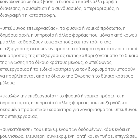
κοινολόγηση με διαβίβαση, η διάδοση ή κάθε άλλη μορφή
διάθεσης, η συσχέτιση ή ο συνδυασμός, ο περιορισμός, η
διαγραφή ή η καταστροφή,
«υπεύθυνος επεξεργασίας»: το φυσικό ή νομικό πρόσωπο, η
δημόσια αρχή, η υπηρεσία ή άλλος φορέας που, μόνα ή από κοινού
με άλλα, καθορίζουν τους σκοπούς και τον τρόπο της
επεξεργασίας δεδομένων προσωπικού χαρακτήρα· όταν οι σκοποί
και ο τρόπος της επεξεργασίας αυτής καθορίζονται από το δίκαιο
της Ένωσης ή το δίκαιο κράτους μέλους, ο υπεύθυνος
επεξεργασίας ή τα ειδικά κριτήρια για τον διορισμό του μπορούν
να προβλέπονται από το δίκαιο της Ένωσης ή το δίκαιο κράτους
μέλους,
«εκτελών την επεξεργασία»: το φυσικό ή νομικό πρόσωπο, η
δημόσια αρχή, η υπηρεσία ή άλλος φορέας που επεξεργάζεται
δεδομένα προσωπικού χαρακτήρα για λογαριασμό του υπευθύνου
της επεξεργασίας,
«συγκατάθεση» του υποκειμένου των δεδομένων: κάθε ένδειξη
βουλήσεως, ελεύθερη, συγκεκριμένη, ρητή και εν πλήρει επιγνώσει,