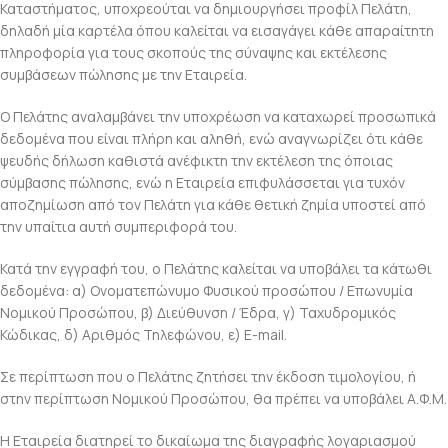
Καταστήματος, υποχρεούται να δημιουργήσει προφίλ Πελάτη,
δηλαδή μία καρτέλα όπου καλείται να εισαγάγει κάθε απαραίτητη
πληροφορία για τους σκοπούς της σύναψης και εκτέλεσης
συμβάσεων πώλησης με την Εταιρεία.
Ο Πελάτης αναλαμβάνει την υποχρέωση να καταχωρεί προσωπικά
δεδομένα που είναι πλήρη και αληθή, ενώ αναγνωρίζει ότι κάθε
ψευδής δήλωση καθιστά ανέφικτη την εκτέλεση της όποιας
σύμβασης πώλησης, ενώ η Εταιρεία επιφυλάσσεται για τυχόν
αποζημίωση από τον Πελάτη για κάθε θετική ζημία υποστεί από
την υπαίτια αυτή συμπεριφορά του.
Κατά την εγγραφή του, ο Πελάτης καλείται να υποβάλει τα κάτωθι
δεδομένα: α) Ονοματεπώνυμο Φυσικού προσώπου / Επωνυμία
Νομικού Προσώπου, β) Διεύθυνση / Έδρα, γ) Ταχυδρομικός
Κώδικας, δ) Αριθμός Τηλεφώνου, ε) Ε-mail.
Σε περίπτωση που ο Πελάτης ζητήσει την έκδοση τιμολογίου, ή
στην περίπτωση Νομικού Προσώπου, θα πρέπει να υποβάλει Α.Φ.Μ.
Η Εταιρεία διατηρεί το δικαίωμα της διαγραφής λογαριασμού