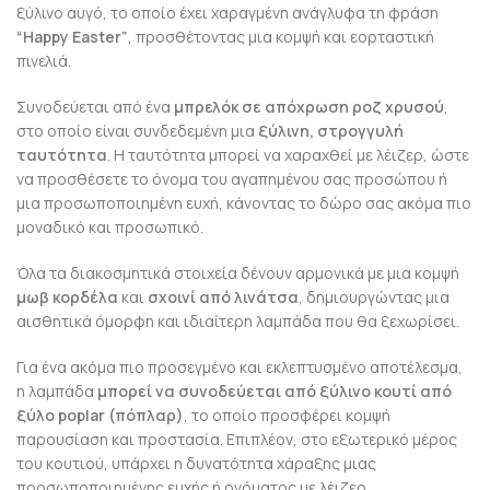
ξύλινο αυγό, το οποίο έχει χαραγμένη ανάγλυφα τη φράση
“Happy Easter”
, προσθέτοντας μια κομψή και εορταστική
πινελιά.
Συνοδεύεται από ένα
μπρελόκ σε απόχρωση ροζ χρυσού
,
στο οποίο είναι συνδεδεμένη μια
ξύλινη, στρογγυλή
ταυτότητα
. Η ταυτότητα μπορεί να χαραχθεί με λέιζερ, ώστε
να προσθέσετε το όνομα του αγαπημένου σας προσώπου ή
μια προσωποποιημένη ευχή, κάνοντας το δώρο σας ακόμα πιο
μοναδικό και προσωπικό.
Όλα τα διακοσμητικά στοιχεία δένουν αρμονικά με μια κομψή
μωβ κορδέλα
και
σχοινί από λινάτσα
, δημιουργώντας μια
αισθητικά όμορφη και ιδιαίτερη λαμπάδα που θα ξεχωρίσει.
Για ένα ακόμα πιο προσεγμένο και εκλεπτυσμένο αποτέλεσμα,
η λαμπάδα
μπορεί να συνοδεύεται από ξύλινο κουτί από
ξύλο poplar (πόπλαρ)
, το οποίο προσφέρει κομψή
παρουσίαση και προστασία. Επιπλέον, στο εξωτερικό μέρος
του κουτιού, υπάρχει η δυνατότητα χάραξης μιας
προσωποποιημένης ευχής ή ονόματος με λέιζερ,