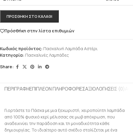
ΠΡΟΣΘΉΚΗ ΣΤΟ ΚΑΛΆΘΙ
Πρόσθήκη στην λίστα επιθυμιών
Κωδικός προϊόντος:
Πασχαλινή Λαμπάδα Αστέρι
Κατηγορία:
Πασχαλινές Λαμπάδες
Share:
ΠΕΡΙΓΡΑΦΉ
ΕΠΙΠΛΈΟΝ ΠΛΗΡΟΦΟΡΊΕΣ
ΑΞΙΟΛΟΓΉΣΕΙΣ (0)
ΑΠ
Γιορτάστε το Πάσχα με μια ξεχωριστή, χειροποίητη λαμπάδα
από 100% φυσικό κερί μέλισσας σε μωβ απόχρωση, που
αναδεικνύει την παράδοση και τη μοναδικότητα κάθε
δημιουργίας. Το ιδιαίτερο αυτό σχέδιο στολίζεται με ένα