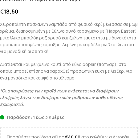
€
18.50
Χειροποίητη πασχαλινή λαμπάδα από φυσικό κερί μέλισσας σε μωβ
χρώμα, διακοσμημένη με ξύλινο αυγό χαραγμένο με “Happy Easter”,
μεταλλικό μπρελόκ ροζ χρυσό και ξύλινη ταυτότητα με δυνατότητα
προσωποποιημένης χάραξης. Δεμένη με κορδέλα μωβ και λινάτσα
για μοναδική αισθητική.
Διατίθεται και με ξύλινο κουτί από ξύλο poplar (πόπλαρ), στο
οποίο μπορεί επίσης να χαραχθεί προσωπική ευχή με λέιζερ, για
ένα μοναδικό και κομψό αποτέλεσμα.
*Οι αποχρώσεις των προϊόντων ενδέχεται να διαφέρουν
ελαφρώς λόγω των διαφορετικών ρυθμίσεων κάθε οθόνης
ξεχωριστά.
Παράδοση: 1 έως 3 ημέρες
Προσθέστε προϊόντα αξίας
€
40.00
στο καλάθι για Δωρεάν