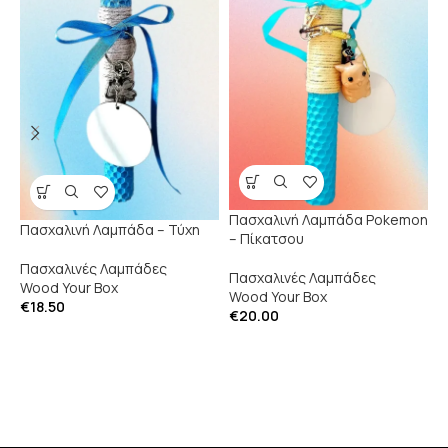
Π
Πασχαλινή Λαμπάδα Pokemon
Πασχαλινή Λαμπάδα – Τύχη
Δ
– Πίκατσου
Πασχαλινές Λαμπάδες
Π
Πασχαλινές Λαμπάδες
Wood Your Box
W
Wood Your Box
€
18.50
€
€
20.00