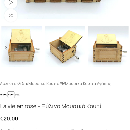
Δείτε το βίντεο
Κλικ για μεγέθυνση
Αρχική σελίδα
/
Μουσικά Κουτιά
/
💝Μουσικά Κουτιά Αγάπης
La vie en rose – Ξύλινο Μουσικό Κουτί
€
20.00