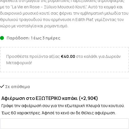
Αφεθείτε στη μαγεία της ρομαντικής Παριζιάνικης ατμόσφαιρας
με το “La Vie en Rose – Ξύλινο Μουσικό Κουτί”. Αυτό το κομψό και
διαχρονικό μουσικό κουτί σας φέρνει την εμβληματική μελωδία του
θρυλικού τραγουδιού που ερμήνευσε η Edith Piaf, γεμίζοντας τον
χώρο με νοσταλγία και ρομαντισμό.
Παράδοση: 1 έως 3 ημέρες
Προσθέστε προϊόντα αξίας
€
40.00
στο καλάθι για Δωρεάν
Μεταφορικά!
Σε απόθεμα
Αφιέρωση στο ΕΞΩΤΕΡΙΚΟ καπάκι (+2,90€)
Γράψε την αφιέρωσή σου για την εξωτερική πλευρά του κουτιού.
Έως 60 χαρακτήρες. Άφησέ το κενό αν δε θέλεις αφιέρωση.