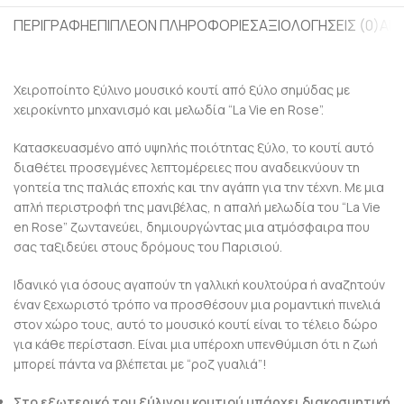
ΠΕΡΙΓΡΑΦΉ
ΕΠΙΠΛΈΟΝ ΠΛΗΡΟΦΟΡΊΕΣ
ΑΞΙΟΛΟΓΉΣΕΙΣ (0)
ΑΠ
Χειροποίητο ξύλινο μουσικό κουτί από ξύλο σημύδας με
χειροκίνητο μηχανισμό και μελωδία “La Vie en Rose”.
Κατασκευασμένο από υψηλής ποιότητας ξύλο, το κουτί αυτό
διαθέτει προσεγμένες λεπτομέρειες που αναδεικνύουν τη
γοητεία της παλιάς εποχής και την αγάπη για την τέχνη. Με μια
απλή περιστροφή της μανιβέλας, η απαλή μελωδία του “La Vie
en Rose” ζωντανεύει, δημιουργώντας μια ατμόσφαιρα που
σας ταξιδεύει στους δρόμους του Παρισιού.
Ιδανικό για όσους αγαπούν τη γαλλική κουλτούρα ή αναζητούν
έναν ξεχωριστό τρόπο να προσθέσουν μια ρομαντική πινελιά
στον χώρο τους, αυτό το μουσικό κουτί είναι το τέλειο δώρο
για κάθε περίσταση. Είναι μια υπέροχη υπενθύμιση ότι η ζωή
μπορεί πάντα να βλέπεται με “ροζ γυαλιά”!
Στο εξωτερικό του ξύλινου κουτιού υπάρχει διακοσμητική