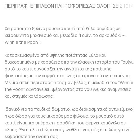
ΠΕΡΙΓΡΑΦΉ
ΕΠΙΠΛΈΟΝ ΠΛΗΡΟΦΟΡΊΕΣ
ΑΞΙΟΛΟΓΉΣΕΙΣ (0)
ΑΠ
Χειροποίητο ξύλινο μουσικό κουτί από ξύλο σημύδας με
χειροκίνητο μηχανισμό και μελωδία “Γουίνι το αρκουδάκι –
Winnie the Pooh “.
Κατασκευασμένο από υψηλής ποιότητας ξύλο και
διακοσμημένο με χαράξεις από την κλασική ιστορία του Γουίνι,
αυτό το κουτί συνδυάζει την αγνότητα της παιδικής
φαντασίας με την κομψότητα ενός διαχρονικού αντικειμένου.
Με μια απλή περιστροφή της μανιβέλας, η μελωδία του “Winnie
the Pooh” ζωντανεύει, φέρνοντας στο νου γλυκές αναμνήσεις
και στιγμές χαλάρωσης.
Ιδανικό για το παιδικό δωμάτιο, ως διακοσμητικό αντικείμενο
ή ως δώρο για τους μικρούς μας φίλους, το μουσικό αυτό
κουτί είναι μια υπέροχη προσθήκη που φέρνει χαμόγελα σε
όλους. Ένα τέλειο δώρο για γενέθλια, γιορτές ή απλώς για να
εκφράσετε την αγάπη σας.